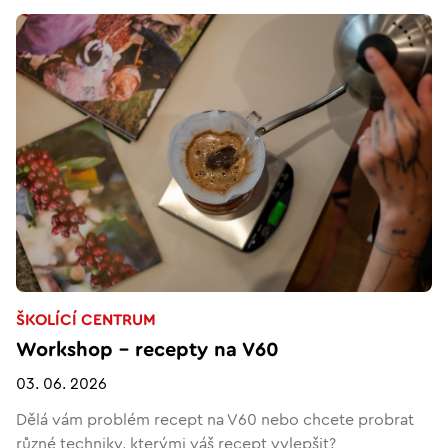
ŠKOLÍCÍ CENTRUM
Workshop – recepty na V60
03. 06. 2026
Dělá vám problém recept na V60 nebo chcete probrat
různé techniky, kterými váš recept vylepšit?