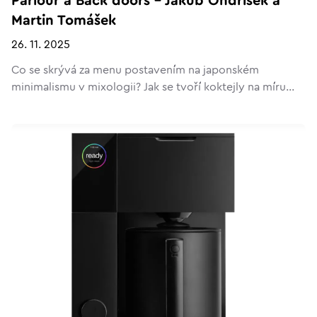
Parlour a Back doors – Jakub Ondříšek a
Martin Tomášek
26. 11. 2025
Co se skrývá za menu postavením na japonském
minimalismu v mixologii? Jak se tvoří koktejly na míru...