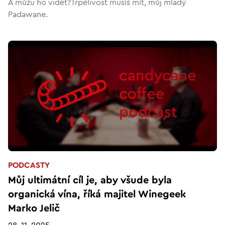
A můžu ho vidět?Trpělivost musíš mít, můj mladý
Padawane.
PODCASTY
Můj ultimátní cíl je, aby všude byla
organická vína, říká majitel Winegeek
Marko Jelič