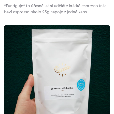
"Fundguje" to úžasně, ať si uděláte krátké espresso (nás
baví espresso okolo 25g nápoje z jedné kaps...