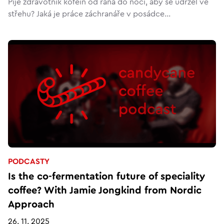
Pije zdravotník kofein od rána do noci, aby se udržel ve
střehu? Jaká je práce záchranáře v posádce...
PODCASTY
Is the co-fermentation future of speciality
coffee? With Jamie Jongkind from Nordic
Approach
26. 11. 2025