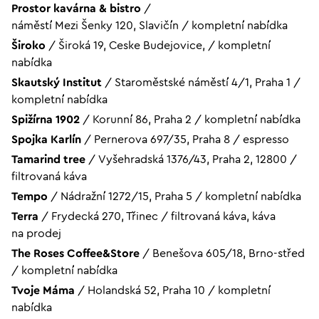
Prostor kavárna & bistro
/
náměstí Mezi Šenky 120, Slavičín
/
kompletní nabídka
Široko
/
Široká 19, Ceske Budejovice,
/
kompletní
nabídka
Skautský Institut
/
Staroměstské náměstí 4/1, Praha 1
/
kompletní nabídka
Spižírna 1902
/
Korunní 86, Praha 2
/
kompletní nabídka
Spojka Karlín
/
Pernerova 697/35, Praha 8
/
espresso
Tamarind tree
/
Vyšehradská 1376/43, Praha 2, 12800
/
filtrovaná káva
Tempo
/
Nádražní 1272/15, Praha 5
/
kompletní nabídka
Terra
/
Frydecká 270, Třinec
/
filtrovaná káva, káva
na prodej
The Roses Coffee&Store
/
Benešova 605/18, Brno-střed
/
kompletní nabídka
Tvoje Máma
/
Holandská 52, Praha 10
/
kompletní
nabídka