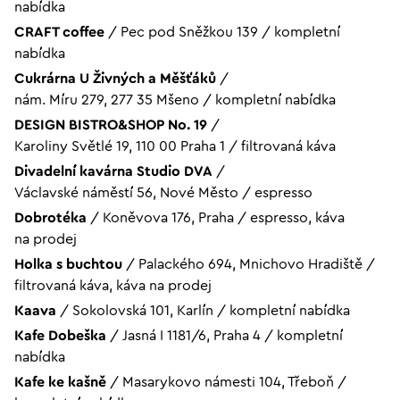
nabídka
CRAFT coffee
/
Pec pod Sněžkou 139
/
kompletní
nabídka
Cukrárna U Živných a Měšťáků
/
nám. Míru 279, 277 35 Mšeno
/
kompletní nabídka
DESIGN BISTRO&SHOP No. 19
/
Karoliny Světlé 19, 110 00 Praha 1
/
filtrovaná káva
Divadelní kavárna Studio DVA
/
Václavské náměstí 56, Nové Město
/
espresso
Dobrotéka
/
Koněvova 176, Praha
/
espresso, káva
na prodej
Holka s buchtou
/
Palackého 694, Mnichovo Hradiště
/
filtrovaná káva, káva na prodej
Kaava
/
Sokolovská 101, Karlín
/
kompletní nabídka
Kafe Dobeška
/
Jasná I 1181/6, Praha 4
/
kompletní
nabídka
Kafe ke kašně
/
Masarykovo námesti 104, Třeboň
/