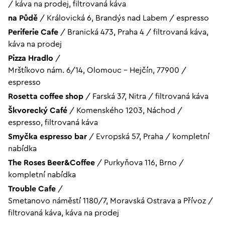
/
káva na prodej, filtrovaná káva
na Půdě
/
Královická 6, Brandýs nad Labem
/
espresso
Periferie Cafe
/
Branická 473, Praha 4
/
filtrovaná káva,
káva na prodej
Pizza Hradlo
/
Mrštíkovo nám. 6/14, Olomouc - Hejčín, 77900
/
espresso
Rosetta coffee shop
/
Farská 37, Nitra
/
filtrovaná káva
Škvorecký Café
/
Komenského 1203, Náchod
/
espresso, filtrovaná káva
Smyčka espresso bar
/
Evropská 57, Praha
/
kompletní
nabídka
The Roses Beer&Coffee
/
Purkyňova 116, Brno
/
kompletní nabídka
Trouble Cafe
/
Smetanovo náměstí 1180/7, Moravská Ostrava a Přívoz
/
filtrovaná káva, káva na prodej