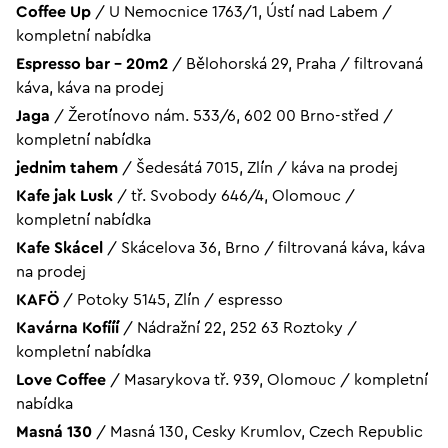
Coffee Up
/
U Nemocnice 1763/1, Ústí nad Labem
/
kompletní nabídka
Espresso bar – 20m2
/
Bělohorská 29, Praha
/
filtrovaná
káva, káva na prodej
Jaga
/
Žerotínovo nám. 533/6, 602 00 Brno-střed
/
kompletní nabídka
jednim tahem
/
Šedesátá 7015, Zlín
/
káva na prodej
Kafe jak Lusk
/
tř. Svobody 646/4, Olomouc
/
kompletní nabídka
Kafe Skácel
/
Skácelova 36, Brno
/
filtrovaná káva, káva
na prodej
KAFÖ
/
Potoky 5145, Zlín
/
espresso
Kavárna Kofííí
/
Nádražní 22, 252 63 Roztoky
/
kompletní nabídka
Love Coffee
/
Masarykova tř. 939, Olomouc
/
kompletní
nabídka
Masná 130
/
Masná 130, Cesky Krumlov, Czech Republic