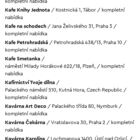
kompletní nabídka
Kafe Knihy Jednota
/
Kostnická 1, Tábor
/
kompletní
nabídka
Kafe na schodech
/
Jana Želivského 31, Praha 3
/
kompletní nabídka
Kafe Petrohradská
/
Petrohradská 438/13, Praha 10
/
kompletní nabídka
Kafe Smetanka
/
náměstí Milady Horákové 622/18, Plzeň,
/
kompletní
nabídka
Kafírnictví Tvoje dílna
/
Palackého náměstí 510, Kutná Hora, Czech Republic
/
kompletní nabídka
Kavárna Art Deco
/
Palackého třída 80, Nymburk
/
kompletní nabídka
Kavárna Čekárna
/
Vratislavova 30, Praha 2
/
kompletní
nabídka
Kavárna Karolína
/
Lochmanova 1400, Ústí nad Orlicí,
/