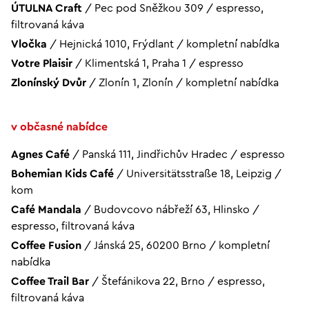
ÚTULNA Craft
/
Pec pod Sněžkou 309
/
espresso,
filtrovaná káva
Vločka
/
Hejnická 1010, Frýdlant
/
kompletní nabídka
Votre Plaisir
/
Klimentská 1, Praha 1
/
espresso
Zlonínský Dvůr
/
Zlonín 1, Zlonín
/
kompletní nabídka
v občasné nabídce
Agnes Café
/
Panská 111, Jindřichův Hradec
/
espresso
Bohemian Kids Café
/
Universitätsstraße 18, Leipzig
/
kom
Café Mandala
/
Budovcovo nábřeží 63, Hlinsko
/
espresso, filtrovaná káva
Coffee Fusion
/
Jánská 25, 60200 Brno
/
kompletní
nabídka
Coffee Trail Bar
/
Štefánikova 22, Brno
/
espresso,
filtrovaná káva