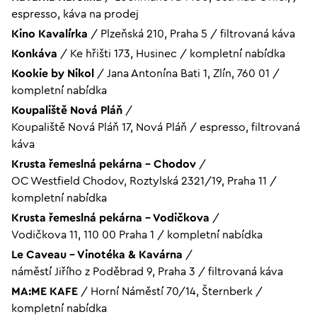
espresso, káva na prodej
Kino Kavalírka
/
Plzeňská 210, Praha 5
/
filtrovaná káva
Konkáva
/
Ke hřišti 173, Husinec
/
kompletní nabídka
Kookie by Nikol
/
Jana Antonína Bati 1, Zlín, 760 01
/
kompletní nabídka
Koupaliště Nová Pláň
/
Koupaliště Nová Pláň 17, Nová Pláň
/
espresso, filtrovaná
káva
Krusta řemeslná pekárna - Chodov
/
OC Westfield Chodov, Roztylská 2321/19, Praha 11
/
kompletní nabídka
Krusta řemeslná pekárna - Vodičkova
/
Vodičkova 11, 110 00 Praha 1
/
kompletní nabídka
Le Caveau – Vinotéka & Kavárna
/
náměstí Jiřího z Poděbrad 9, Praha 3
/
filtrovaná káva
MA:ME KAFE
/
Horní Náměstí 70/14, Šternberk
/
kompletní nabídka