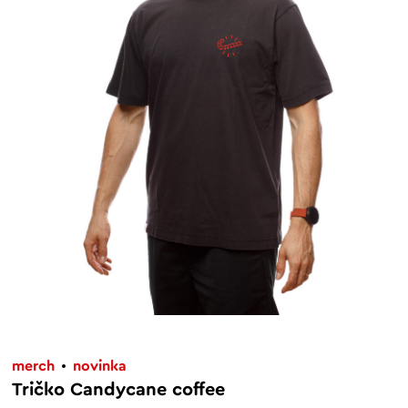
merch
novinka
Tričko Candycane coffee