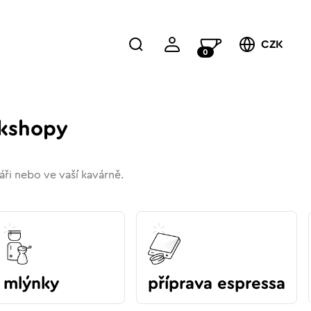
CZK
0
rkshopy
áři nebo ve vaší kavárně.
mlýnky
příprava espressa