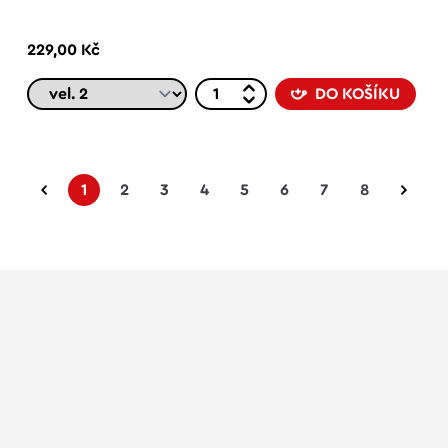
229,00 Kč
DO KOŠÍKU
1
2
3
4
5
6
7
8