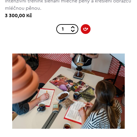
Intenzivní trénink šlehání mléčné pěny a kreslení obrazců
mléčnou pěnou.
3 300,00 Kč