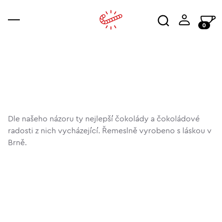
0
káva
příslušenství
ajala
kur
wor
Dle našeho názoru ty nejlepší čokolády a čokoládové
radosti z nich vycházející. Řemeslně vyrobeno s láskou v
Brně.
vše
tabulková čokoláda