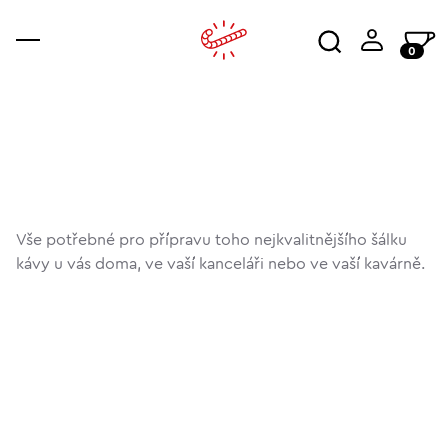
0
káva
příslušenství
ajala
kur
wor
Vše potřebné pro přípravu toho nejkvalitnějšího šálku
kávy u vás doma, ve vaší kanceláři nebo ve vaší kavárně.
vše
servis a údržba