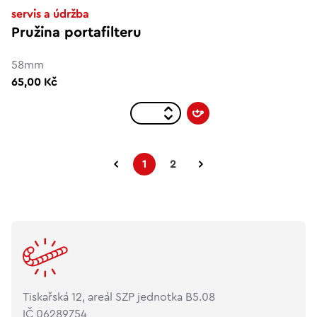
servis a údržba
Pružina portafilteru
58mm
65,00 Kč
1
2
Tiskařská 12, areál SZP jednotka B5.08
IČ 06289754