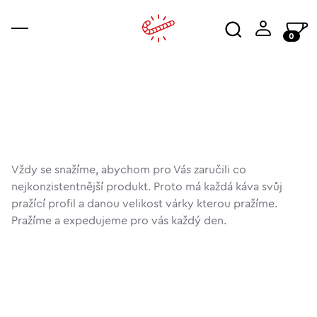
0
káva
příslušenství
ajala
kur
wor
Vždy se snažíme, abychom pro Vás zaručili co
nejkonzistentnější produkt. Proto má každá káva svůj
pražící profil a danou velikost várky kterou pražíme.
Pražíme a expedujeme pro vás každý den.