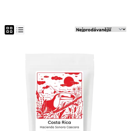
vše
espresso