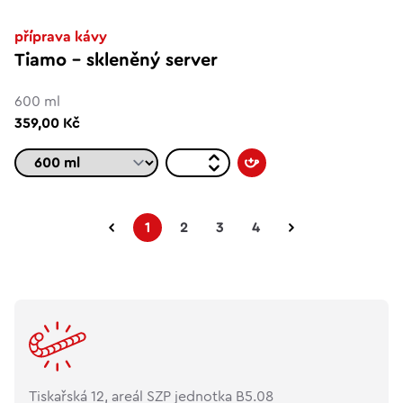
příprava kávy
Tiamo - skleněný server
600 ml
359,00 Kč
1
2
3
4
Tiskařská 12, areál SZP jednotka B5.08