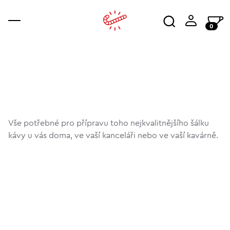
0
káva
příslušenství
ajala
kur
wor
Vše potřebné pro přípravu toho nejkvalitnějšího šálku
kávy u vás doma, ve vaší kanceláři nebo ve vaší kavárně.
vše
servis a údržba