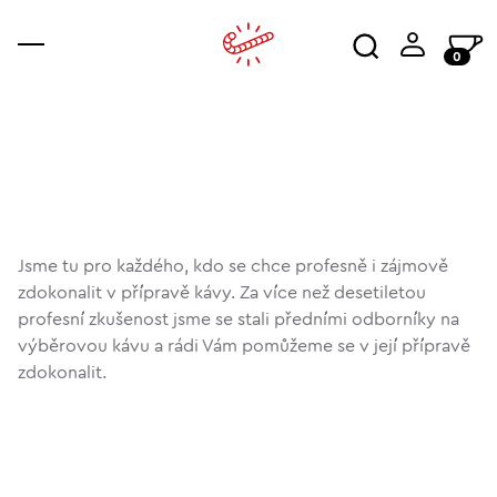
0
káva
příslušenství
ajala
kur
wor
Jsme tu pro každého, kdo se chce profesně i zájmově
zdokonalit v přípravě kávy. Za více než desetiletou
profesní zkušenost jsme se stali předními odborníky na
výběrovou kávu a rádi Vám pomůžeme se v její přípravě
zdokonalit.