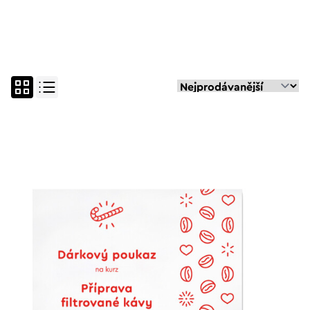
vše
espresso kurz