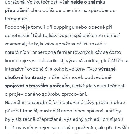
upražená. Ve skutečnosti však
nejde o známku
přepražení
, ale o odlišnou chemii zrna způsobenou
fermentací.
Podobně je tomu i při cuppingu nebo obecně při
ochutnávání těchto káv. Dojem spálené chuti nemusí
znamenat, že byla káva upražena příliš tmavě. U
naturálních i anaerobně fermentovaných káv se často
kombinuje vysoká sladkost, výrazná acidita, plnější tělo a
intenzivní ovocné či alkoholové tóny. Tyto
výrazné
chuťové kontrasty
může náš mozek podvědomě
spojovat s tmavším pražením
, i když jde ve skutečnosti
o projev daného způsobu zpracování.
Naturální i anaerobně fermentované kávy proto mohou
působit tmavší, mastnější nebo lehce spálené, aniž by
byly skutečně přepražené. Výsledný vzhled i chuť jsou
totiž ovlivněny nejen samotným pražením, ale především