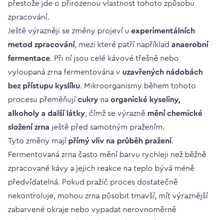
přestože jde o přirozenou vlastnost tohoto způsobu
zpracování.
Ještě výrazněji se změny projeví u
experimentálních
metod zpracování
, mezi které patří například
anaerobní
fermentace
. Při ní jsou celé kávové třešně nebo
vyloupaná zrna fermentována v
uzavřených nádobách
bez přístupu kyslíku
. Mikroorganismy během tohoto
procesu přeměňují
cukry
na
organické kyseliny,
alkoholy a další látky
, čímž se výrazně
mění chemické
složení zrna
ještě před samotným pražením.
Tyto změny mají
přímý vliv na průběh pražení
.
Fermentovaná zrna často mění barvu rychleji než běžně
zpracované kávy a jejich reakce na teplo bývá méně
předvídatelná. Pokud pražič proces dostatečně
nekontroluje, mohou zrna působit tmavší, mít výraznější
zabarvené okraje nebo vypadat nerovnoměrně