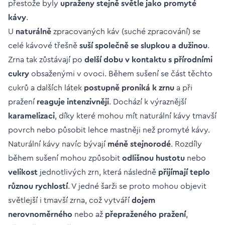
přestože byly
upraženy stejně světle jako promyté
kávy
.
U
naturálně
zpracovaných káv (suché zpracování) se
celé kávové třešně
suší společně se slupkou a dužinou
.
Zrna tak zůstávají po
delší dobu v kontaktu s přírodními
cukry
obsaženými v ovoci. Během sušení se část těchto
cukrů a dalších látek
postupně proniká k zrnu
a při
pražení
reaguje
intenzivněji
. Dochází k výraznější
karamelizaci
, díky které mohou mít naturální kávy tmavší
povrch nebo působit lehce mastněji než promyté kávy.
Naturální kávy navíc bývají
méně stejnorodé
. Rozdíly
během sušení mohou způsobit
odlišnou hustotu
nebo
velikost
jednotlivých zrn, která následně
přijímají teplo
různou rychlostí
. V jedné šarži se proto mohou objevit
světlejší i tmavší zrna, což vytváří
dojem
nerovnoměrného
nebo až
přepraženého pražení
,