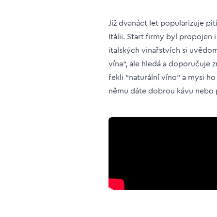
Již dvanáct let popularizuje p
Itálii. Start firmy byl propojen
italských vinařstvích si uvědo
vína", ale hledá a doporučuje z
řekli "naturální víno" a mysi h
němu dáte dobrou kávu nebo pr