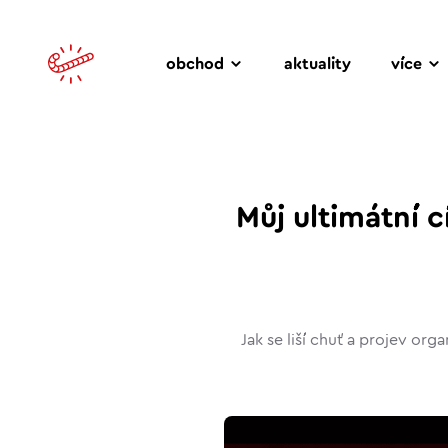
obchod
aktuality
více
Můj ultimátní c
Jak se liší chuť a projev org