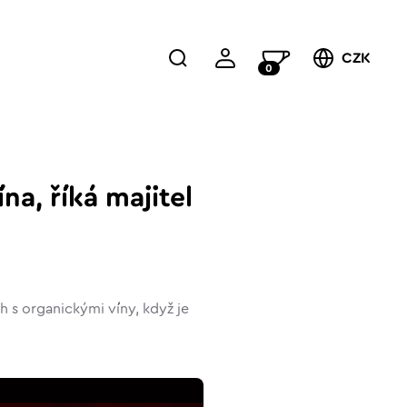
CZK
0
na, říká majitel
rh s organickými víny, když je