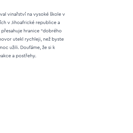
val vinařství na vysoké škole v
cích v Jihoafrické republice a
ví přesahuje hranice "dobrého
hovor utekl rychleji, než byste
oc užili. Doufáme, že si k
eakce a postřehy.