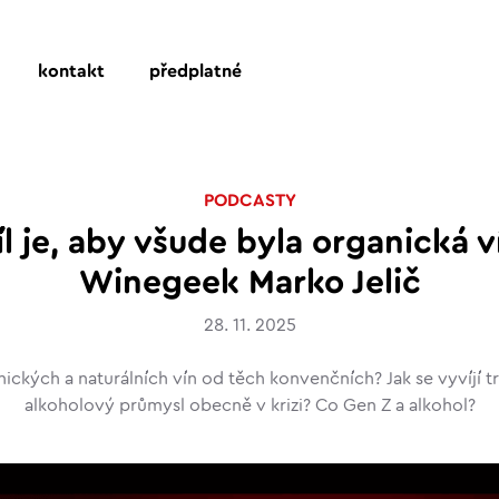
kontakt
předplatné
PODCASTY
íl je, aby všude byla organická ví
Winegeek Marko Jelič
28. 11. 2025
anických a naturálních vín od těch konvenčních? Jak se vyvíjí t
alkoholový průmysl obecně v krizi? Co Gen Z a alkohol?