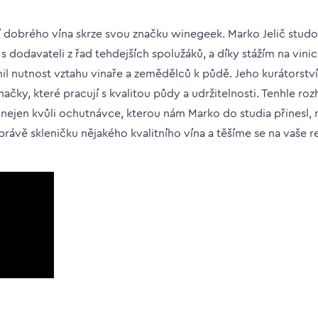
ití dobrého vína skrze svou značku winegeek. Marko Jelič studo
 i s dodavateli z řad tehdejších spolužáků, a díky stážím na vini
mil nutnost vztahu vinaře a zemědělců k půdě. Jeho kurátorst
načky, které pracují s kvalitou půdy a udržitelnosti. Tenhle roz
o nejen kvůli ochutnávce, kterou nám Marko do studia přinesl, m
ávě skleničku nějakého kvalitního vína a těšíme se na vaše r