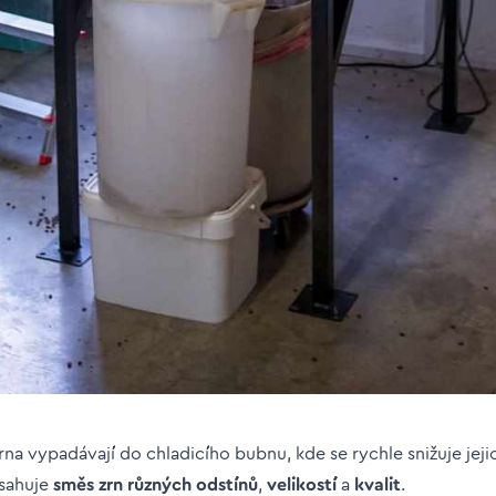
na vypadávají do chladicího bubnu, kde se rychle snižuje jeji
bsahuje
směs zrn různých odstínů
,
velikostí
a
kvalit
.