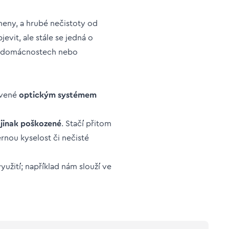
meny, a hrubé nečistoty od
vit, ale stále se jedná o
 v domácnostech nebo
vené
optickým systémem
o
jinak poškozené
. Stačí přitom
rnou kyselost či nečisté
yužití; například nám slouží ve