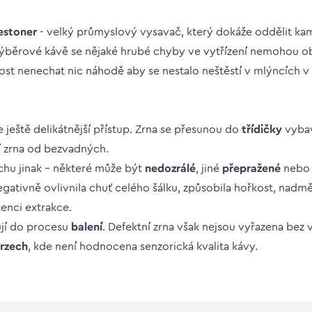
estoner
- velký průmyslový vysavač, který dokáže oddělit ka
ýběrové kávě se nějaké hrubé chyby ve vytřízení nemohou obje
nost nenechat nic náhodě aby se nestalo neštěstí v mlýncích
e ještě delikátnější přístup. Zrna se přesunou do
třídičky
vyba
ní zrna od bezvadných.
chu jinak – některé může být
nedozrálé
, jiné
přepražené
neb
egativně ovlivnila chuť celého šálku, způsobila hořkost, nadmě
tenci extrakce.
ují do procesu
balení
. Defektní zrna však nejsou vyřazena bez v
urzech
, kde není hodnocena senzorická kvalita kávy.