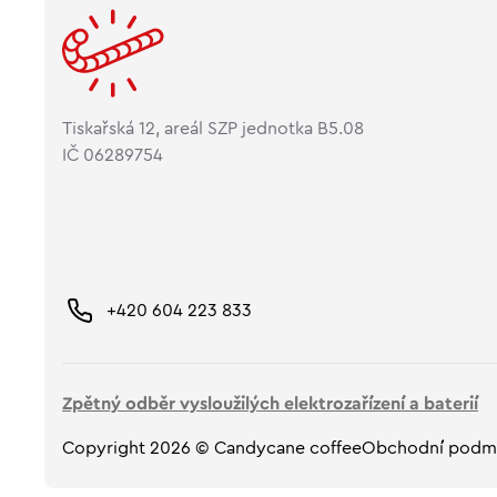
Tiskařská 12, areál SZP jednotka B5.08
IČ 06289754
+420 604 223 833
Zpětný odběr vysloužilých elektrozařízení a baterií
Copyright 2026 © Candycane coffee
Obchodní podm