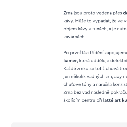
Zrna jsou proto vedena přes
d
kávy. Může to vypadat, že ve v
objem kávy v tunách, a je nut
kavárnách.
Po první fázi třídění zapojujem
kamer
, která odděluje defekt
Každé zrnko se totiž chová tro
jen několik vadných zrn, aby n
chuťové tóny a narušila konzis
Zrna bez vad následně pokrač
školícím centru při
latté art k