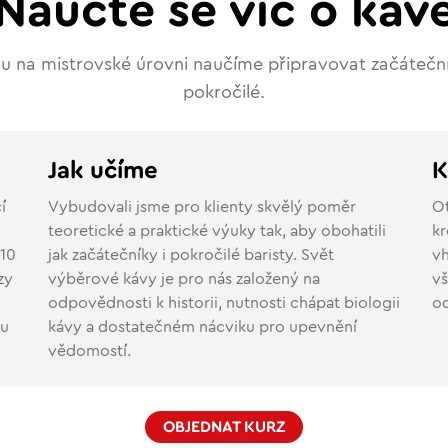
Naučte se víc o káv
u na mistrovské úrovni naučíme připravovat začáteční
pokročilé.
Jak učíme
K
í
Vybudovali jsme pro klienty skvělý poměr
Ot
teoretické a praktické výuky tak, aby obohatili
kr
 10
jak začátečníky i pokročilé baristy. Svět
vh
zy
výběrové kávy je pro nás založený na
vš
odpovědnosti k historii, nutnosti chápat biologii
o
mu
kávy a dostatečném nácviku pro upevnění
vědomostí.
OBJEDNAT KURZ