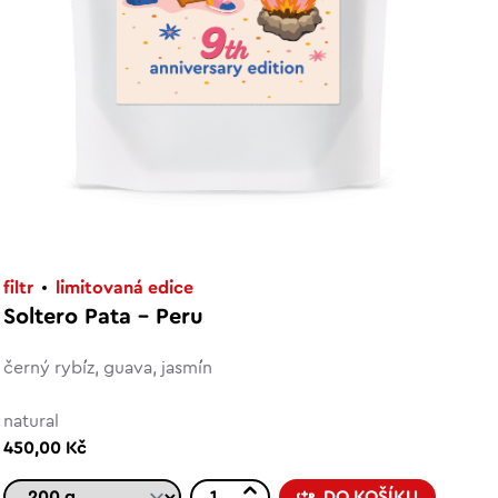
filtr
limitovaná edice
Soltero Pata - Peru
černý rybíz, guava, jasmín
natural
450,00 Kč
DO KOŠÍKU