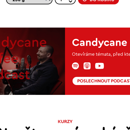
Candycane 
Otevíráme témata, před kte
POSLECHNOUT PODCAS
KURZY