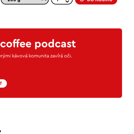
coffee podcast
rými kávová komunita zavírá oči.
T