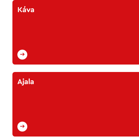
Káva
Ajala