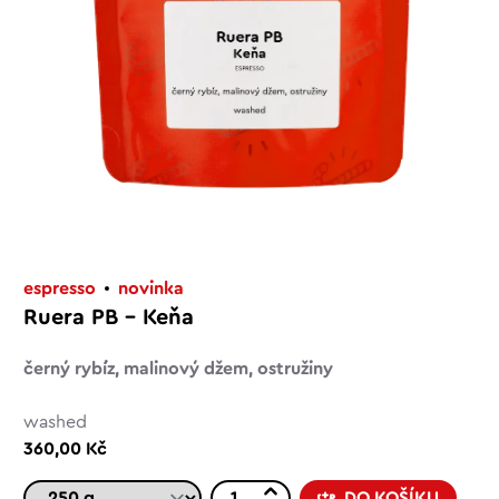
espresso
novinka
Ruera PB – Keňa
černý rybíz, malinový džem, ostružiny
washed
360,00 Kč
DO KOŠÍKU