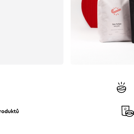
roduktů