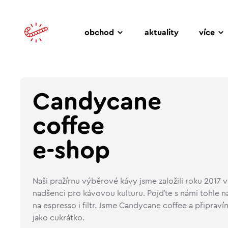
obchod
aktuality
více
Candycane
coffee
e-shop
Naši pražírnu výběrové kávy jsme založili roku 2017 v 
nadšenci pro kávovou kulturu. Pojďte s námi tohle na
na espresso i filtr. Jsme Candycane coffee a připrav
jako cukrátko.