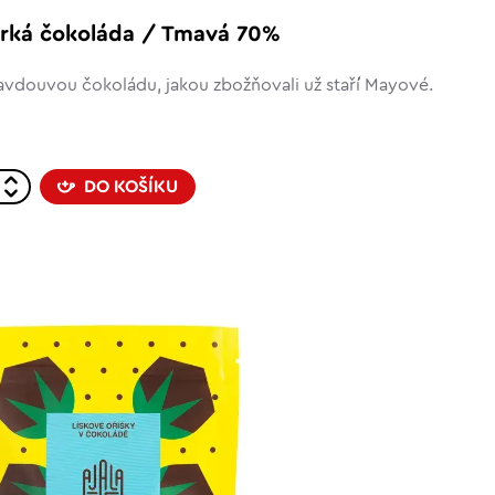
horká čokoláda / Tmavá 70%
avdouvou čokoládu, jakou zbožňovali už staří Mayové.
DO KOŠÍKU