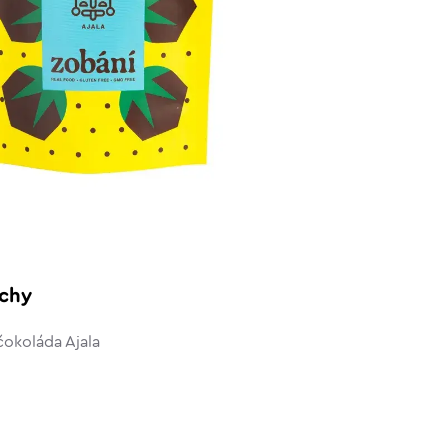
echy
čokoláda Ajala