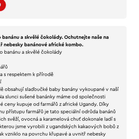
U
o banánu a skvělé čokolády. Ochutnejte naše na
tř nebesky banánové africké kombo.
ho banánu a skvělé čokolády
mářů
a s respektem k přírodě
í
ě obsahují slaďoučké baby banány vykoupané v naší
Na slunci sušené banánky máme od společnosti
ové ceny kupuje od farmářů z africké Ugandy. Díky
mu přístupu farmářů je tato speciální odrůda banánů
jich svěží, ovocná a karamelová chuť dokonale ladí s
kterou jsme vyrobili z ugandských kakaových bobů z
 Tak vzniklo na povrchu křupavé a uvnitř nebesky