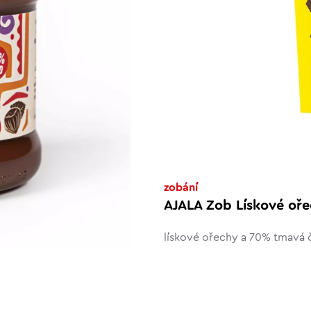
zobání
AJALA Zob Lískové oř
lískové ořechy a 70% tmavá 