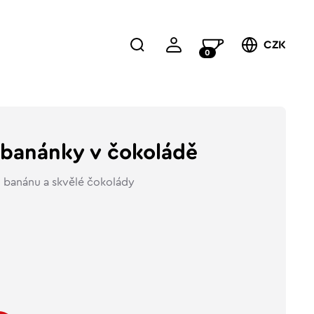
CZK
0
 banánky v čokoládě
o banánu a skvělé čokolády