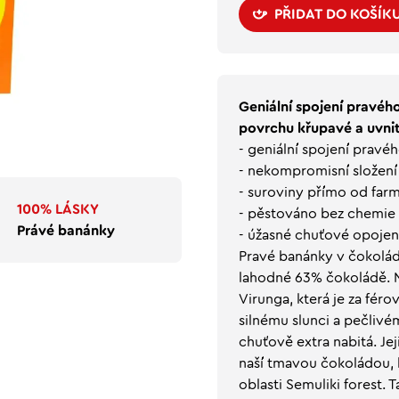
PŘIDAT DO KOŠÍK
Geniální spojení pravéh
povrchu křupavé a uvni
- geniální spojení pravé
- nekompromisní složení
- suroviny přímo od far
100% LÁSKY
- pěstováno bez chemie 
Právé banánky
- úžasné chuťové opojen
Pravé banánky v čokolád
lahodné 63% čokoládě. 
Virunga, která je za fér
silnému slunci a pečlivé
chuťově extra nabitá. Je
naší tmavou čokoládou, 
oblasti Semuliki forest.