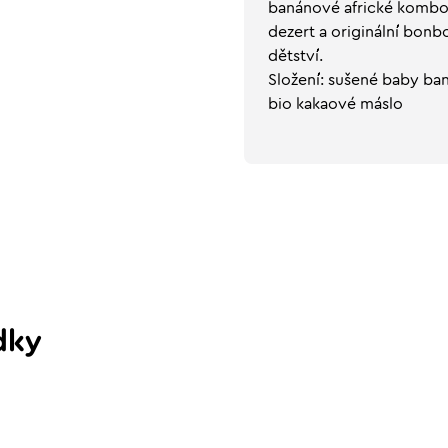
banánové africké kombo. 
dezert a originální bonbo
dětství.
Složení: sušené baby ban
bio kakaové máslo
dky