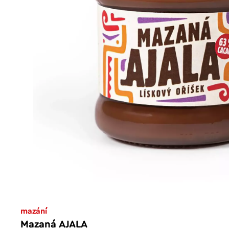
mazání
Mazaná AJALA