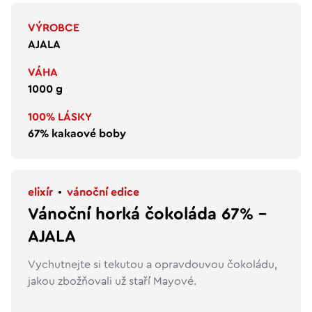
VÝROBCE
AJALA
VÁHA
1000 g
100% LÁSKY
67% kakaové boby
elixír
vánoční edice
Vánoční horká čokoláda 67% –
AJALA
Vychutnejte si tekutou a opravdouvou čokoládu,
jakou zbožňovali už staří Mayové.