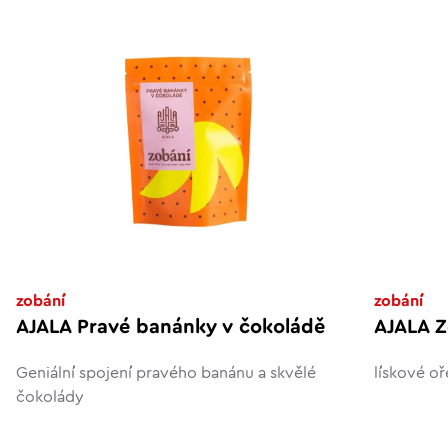
zobání
zobání
AJALA Pravé banánky v čokoládě
AJALA Z
Geniální spojení pravého banánu a skvělé
lískové o
čokolády