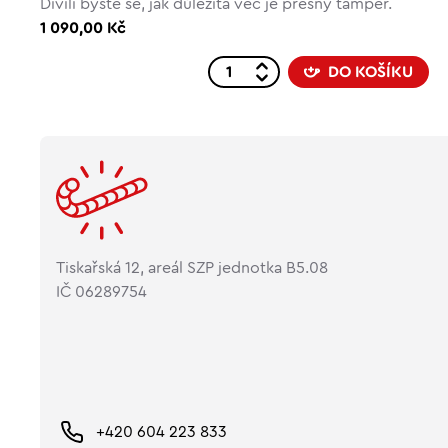
Divili byste se, jak důležitá věc je přesný tamper.
1 090,00 Kč
DO KOŠÍKU
Tiskařská 12, areál SZP jednotka B5.08
IČ 06289754
+420 604 223 833