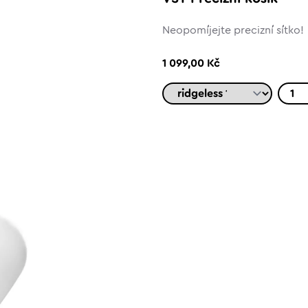
Neopomíjejte precizní sítko!
1 099,00 Kč