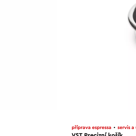
příprava espressa
servis a
VST Precizní košík