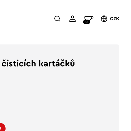
CZK
0
 čisticích kartáčků
U