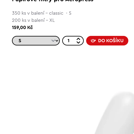
350 ks v balení - classic - S
200 ks v balení - XL
159,00 Kč
DO KOŠÍKU