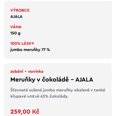
VÝROBCE
AJALA
VÁHA
150 g
100% LÁSKY
jumbo meruňky 77 %
zobání
novinka
Meruňky v čokoládě – AJALA
Šťavnaté sušené jumbo meruňky obalené v tenké
křupavé vrstvě 63% čokolády.
259,00 Kč