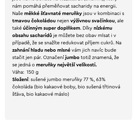
nám pomáhá přeměňovat sacharidy na energii.
Naše
měkké šťavnaté meruňky
jsou v kombinaci s
tmavou čokoládou
nejen
výživnou svačinkou
, ale
také
účinným super doplňkem
. Díky
nízkému
obsahu sacharidů
je můžete bez obav mlsat i v
případě, že se snažíte redukovat příjem cukrů. Na
zahnání hladu nebo mlsné
vám jich navíc bude
stačit jen pár. Označení
jumbo
totiž znamená, že
se jedná o
meruňky největší velikosti.
Váha: 150 g
Složení
: sušené jumbo meruňky 77 %, 63%
čokoláda (bio kakaové boby, bio sušená třtinová
šťáva, bio kakaové máslo)