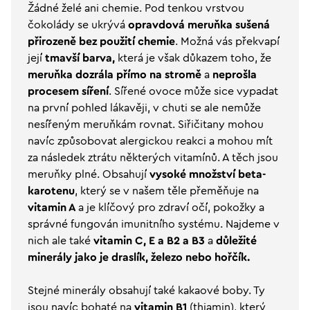
Žádné želé ani chemie. Pod tenkou vrstvou
čokolády se ukrývá
opravdová meruňka sušená
přirozeně bez použití chemie
. Možná vás překvapí
její
tmavší barva,
která je však důkazem toho, že
meruňka dozrála přímo na stromě
a
neprošla
procesem síření
. Sířené ovoce může sice vypadat
na první pohled lákavěji, v chuti se ale nemůže
nesířeným meruňkám rovnat. Siřičitany mohou
navíc způsobovat alergickou reakci a mohou mít
za následek ztrátu některých vitamínů. A těch jsou
meruňky plné. Obsahují
vysoké množství beta-
karotenu
, který se v našem těle přeměňuje na
vitamin A
a je klíčový pro zdraví očí, pokožky a
správné fungován imunitního systému. Najdeme v
nich ale také
vitamin C, E a B2 a B3
a
důležité
minerály jako je draslík, železo nebo hořčík.
Stejné minerály obsahují také kakaové boby. Ty
jsou navíc bohaté na
vitamin B1
(thiamin), který