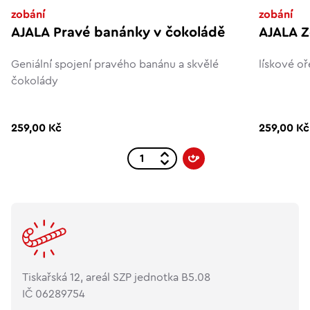
zobání
zobání
AJALA Pravé banánky v čokoládě
AJALA Z
Geniální spojení pravého banánu a skvělé
lískové o
čokolády
259,00 Kč
259,00 Kč
Tiskařská 12, areál SZP jednotka B5.08
IČ 06289754