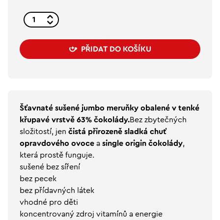
PŘIDAT DO KOŠÍKU
Šťavnaté sušené jumbo meruňky obalené v tenké
křupavé vrstvě 63% čokolády.
Bez zbytečných
složitostí, jen
čistá přirozeně sladká chuť
opravdového ovoce
a
single origin čokolády
,
která prostě funguje.
sušené bez síření
bez pecek
bez přídavných látek
vhodné pro děti
koncentrovaný zdroj vitamínů a energie