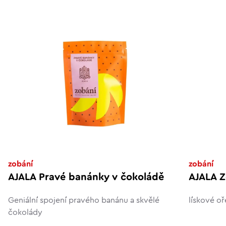
zobání
zobání
AJALA Pravé banánky v čokoládě
AJALA Z
Geniální spojení pravého banánu a skvělé
lískové o
čokolády