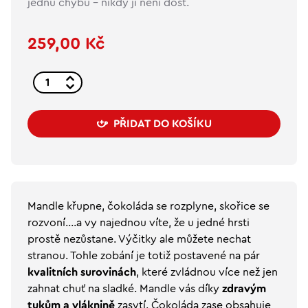
jednu chybu - nikdy jí není dost.
259,00 Kč
PŘIDAT DO KOŠÍKU
Mandle křupne, čokoláda se rozplyne, skořice se
rozvoní....a vy najednou víte, že u jedné hrsti
prostě nezůstane. Výčitky ale můžete nechat
stranou. Tohle zobání je totiž postavené na pár
kvalitních surovinách
, které zvládnou více než jen
zahnat chuť na sladké. Mandle vás díky
zdravým
tukům a vláknině
zasytí. Čokoláda zase obsahuje