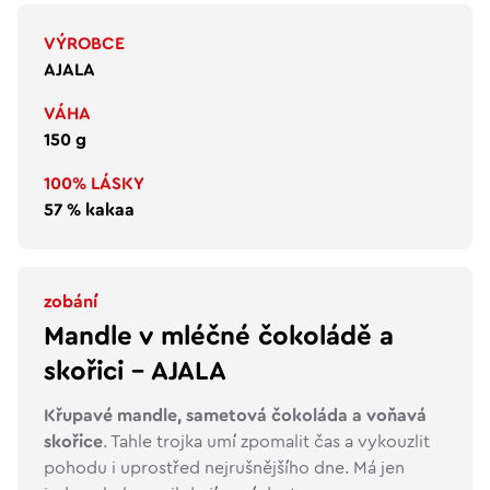
VÝROBCE
AJALA
VÁHA
150 g
100% LÁSKY
57 % kakaa
zobání
Mandle v mléčné čokoládě a
skořici – AJALA
Křupavé mandle, sametová čokoláda a voňavá
skořice
. Tahle trojka umí zpomalit čas a vykouzlit
pohodu i uprostřed nejrušnějšího dne. Má jen