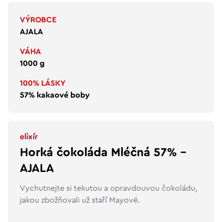
VÝROBCE
AJALA
VÁHA
1000 g
100% LÁSKY
57% kakaové boby
elixír
Horká čokoláda Mléčná 57% -
AJALA
Vychutnejte si tekutou a opravdouvou čokoládu,
jakou zbožňovali už staří Mayové.