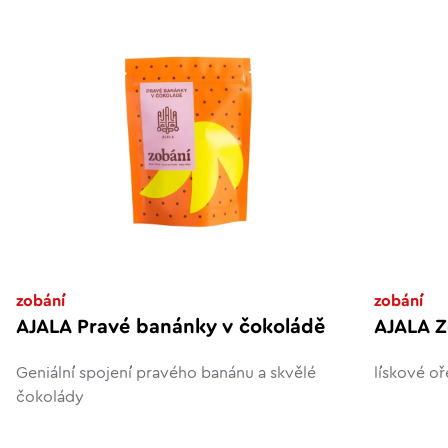
zobání
zobání
AJALA Pravé banánky v čokoládě
AJALA Z
Geniální spojení pravého banánu a skvělé
lískové o
čokolády