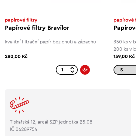
papírové filtry
papírové f
Papírové filtry Bravilor
Papírov
kvalitní filtrační papír bez chuti a zápachu
350 ks v b
200 ks v b
280,00 Kč
159,00 Kč
Tiskařská 12, areál SZP jednotka B5.08
IČ 06289754