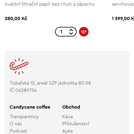
kvalitní filtrační papír bez chuti a zápachu
servírova
280,00 Kč
1 399,00 
Tiskařská 12, areál SZP jednotka B5.08
IČ 06289754
Candycane coffee
Obchod
Transparency
Káva
O nás
Příslušenství
Podcast
Ajala