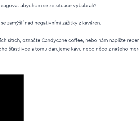
reagovat abychom se ze situace vybabrali?
e zamýšlí nad negativními zážitky z kaváren.
ních sítích, označte Candycane coffee, nebo nám napište rece
oho šťastlivce a tomu darujeme kávu nebo něco z našeho merch