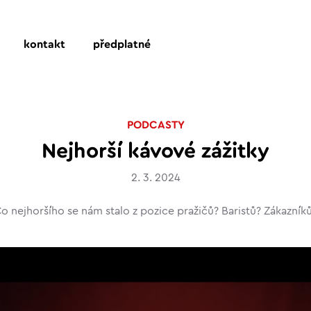
kontakt
předplatné
PODCASTY
Nejhorší kávové zážitky
2. 3. 2024
o nejhoršího se nám stalo z pozice pražičů? Baristů? Zákazník