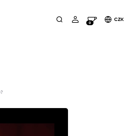
CZK
0
ů?