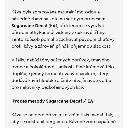
Káva byla zpracována naturální metodou a
následně zbavena kofeinu šetrným procesem
Sugarcane Decaf
(EA), při kterém se využívá
přírodní ethyl-acetát získaný z cukrové třtiny.
Tento způsob pomáhá zachovat původní chuťový
profil kávy a zároveň přináší příjemnou sladkost.
V šálku nabízí tóny sušených borůvek, tmavého
ovoce a čokoládové sladkosti. Plné krémové tělo
doplňuje jemný fermentovaný charakter, který
dodává kávě hloubku a činí z ní zajímavou volbu
pro milovníky bezkofeinových káv.
Proces metody Sugarcane Decaf / EA
Káva se nejprve při velmi nízkém tlaku napaří tak,
aby se odstranil pergamen. Kávové zrno napařené