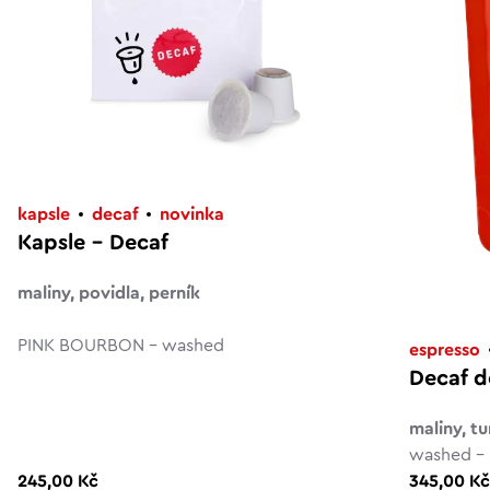
kapsle
decaf
novinka
Kapsle – Decaf
maliny, povidla, perník
PINK BOURBON - washed
espresso
Decaf d
maliny, t
washed - 
245,00 Kč
345,00 K