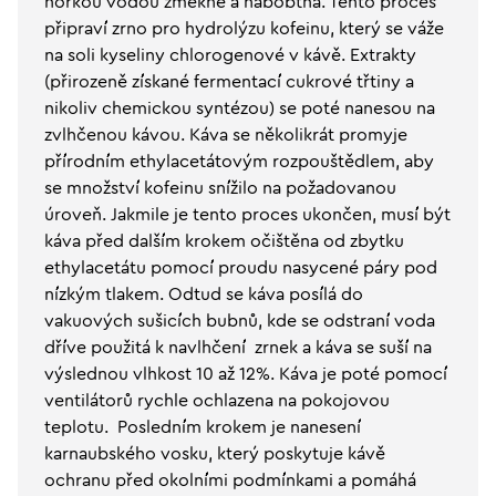
horkou vodou změkne a nabobtná. Tento proces
připraví zrno pro hydrolýzu kofeinu, který se váže
na soli kyseliny chlorogenové v kávě. Extrakty
(přirozeně získané fermentací cukrové třtiny a
nikoliv chemickou syntézou) se poté nanesou na
zvlhčenou kávou. Káva se několikrát promyje
přírodním ethylacetátovým rozpouštědlem, aby
se množství kofeinu snížilo na požadovanou
úroveň. Jakmile je tento proces ukončen, musí být
káva před dalším krokem očištěna od zbytku
ethylacetátu pomocí proudu nasycené páry pod
nízkým tlakem. Odtud se káva posílá do
vakuových sušicích bubnů, kde se odstraní voda
dříve použitá k navlhčení zrnek a káva se suší na
výslednou vlhkost 10 až 12%. Káva je poté pomocí
ventilátorů rychle ochlazena na pokojovou
teplotu. Posledním krokem je nanesení
karnaubského vosku, který poskytuje kávě
ochranu před okolními podmínkami a pomáhá