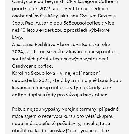
Candycane coffee, mistr ČR v kategorii Coffee in
good spirits 2023, absolvent kurzů předních
osobností světa kávy jako jsou Gwilym Davies a
Scott Rao. Autor blogu 365cupsofcoffee s více
než 10 letou expertizou z prostředí výběrové
kávy.
Anastasiia Pushkova - bronzová Baristka roku
2024, se kterou se znáte z kaváren onesip coffee,
soutěžních pódií a festivalových vystoupení
Candycane coffee.
Karolina Skoupilová - 4. nejlepší národní
cuptasterka 2024, která byla mimo jiné baristkou v
kavárnách onesip coffee a v týmu Candycane
coffee doplnila řady pro vývoj a back office
Pokud nejsou vypsány veřejné termíny, případně
máte zájem o rezervaci kurzu pro větší skupinu
nebo jiné specifické požadavky, neváhejte se
obrátit na Jardu: jaroslav@candycane.coffee