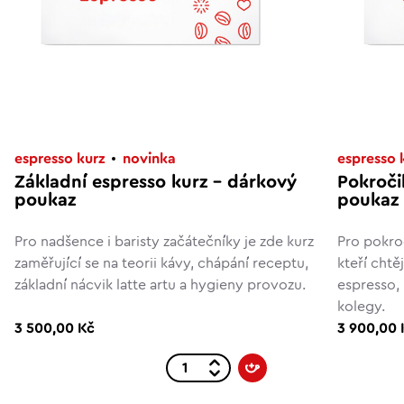
espresso kurz
novinka
espresso 
Základní espresso kurz – dárkový
Pokroči
poukaz
poukaz
Pro nadšence i baristy začátečníky je zde kurz
Pro pokro
zaměřující se na teorii kávy, chápání receptu,
kteří chtě
základní nácvik latte artu a hygieny provozu.
espresso,
kolegy.
3 500,00 Kč
3 900,00 