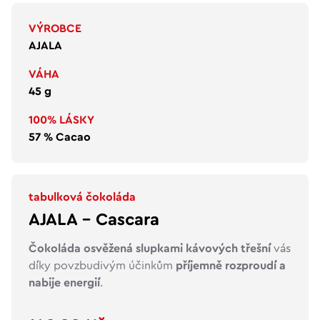
VÝROBCE
AJALA
VÁHA
45 g
100% LÁSKY
57 % Cacao
tabulková čokoláda
AJALA - Cascara
Čokoláda osvěžená slupkami kávových třešní
vás
díky povzbudivým účinkům
příjemně rozproudí a
nabije energií
.