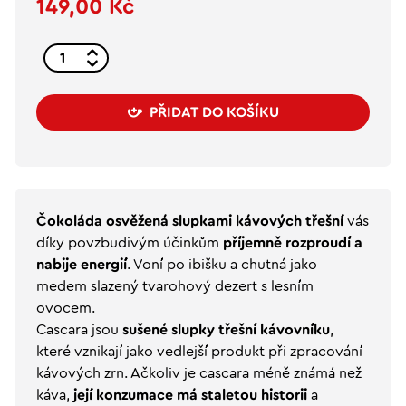
149,00 Kč
PŘIDAT DO KOŠÍKU
Čokoláda osvěžená slupkami kávových třešní
vás
díky povzbudivým účinkům
příjemně rozproudí a
nabije energií
. Voní po ibišku a chutná jako
medem slazený tvarohový dezert s lesním
ovocem.
Cascara jsou
sušené slupky třešní kávovníku
,
které vznikají jako vedlejší produkt při zpracování
kávových zrn. Ačkoliv je cascara méně známá než
káva,
její konzumace má staletou historii
a