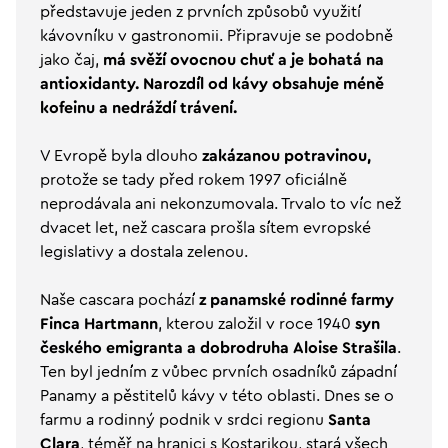
představuje jeden z prvních způsobů využití
kávovníku v gastronomii. Připravuje se podobně
jako čaj,
má svěží ovocnou chuť a je bohatá na
antioxidanty. Narozdíl od kávy obsahuje méně
kofeinu a nedráždí trávení.
V Evropě byla dlouho
zakázanou potravinou,
protože se tady před rokem 1997 oficiálně
neprodávala ani nekonzumovala. Trvalo to víc než
dvacet let, než cascara prošla sítem evropské
legislativy a dostala zelenou.
Naše cascara pochází
z panamské rodinné farmy
Finca Hartmann
, kterou založil v roce 1940
syn
českého emigranta a dobrodruha
Aloise Strašila
.
Ten byl jedním z vůbec prvních osadníků západní
Panamy a pěstitelů kávy v této oblasti. Dnes se o
farmu a rodinný podnik v srdci regionu
Santa
Clara
, téměř na hranici s Kostarikou, stará všech