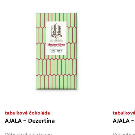
tabulková čokoláda
tabulkov
AJALA - Dezertina
AJALA -
Výbuch chutí a barev.
Vychutnej